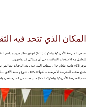
المكان الذي تتحد فيه الثق
تسعى المدرسة الأمريكية ببانكوك (SB
للتعامل مع الاختلافات الثقافية و حل أي مشاكل قد تواجههم.
توفر ASB قائمة طعام حلال بمطعم المدرسة . تعد الوجبات تبعا لقواعد الشريعة الإسلامية وتقدم طازجة يوميا مع الوضع في الاعتبار أن الأطباق والأدوات المستخدمة في الاكل تكون أطباق ورقية ، لا يعاد استخدامها.
يتمتع طلاب المدرسة الأمريكية ببانكوك(ASB) بالتنوع و سعة الأفق مما يوفر الفرصة لطلاب المدرسة من جميع أنحاء العالم للاختلاط و التعامل في مجتمع يحترم اختلاف الحضارات والعادات.
تضم المدرسة الأمريكية ببانكوك (ASB) حاليا طلبه من عمان، قطر، باكستان، اندونيسيا، مصر، الإمارات، بنجلاديش