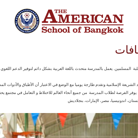
افات
A) لتوفير مناخ مريح و داعم للطلبة المسلمين. يعمل بالمدرسة متحدث باللغة العربية بشكل دائم لتوفير ا